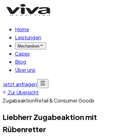
Home
Leistungen
Mechaniken
Cases
Blog
Über uns
Jetzt anfragen
Zur Übersicht
Zugabeaktion
Retail & Consumer Goods
Liebherr Zugabeaktion mit
Rübenretter