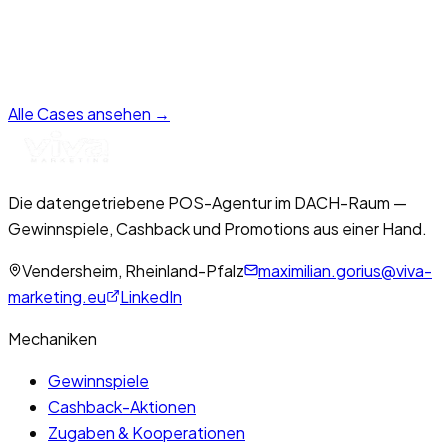
Oberösterreichs Vereine sammeln Punkte durch den Kauf
von Stiegl-Produkten. Die besten Vereine gewinnen
attraktive Prämien!
Case ansehen
Alle Cases ansehen →
Die datengetriebene POS-Agentur im DACH-Raum —
Gewinnspiele, Cashback und Promotions aus einer Hand.
Vendersheim, Rheinland-Pfalz
maximilian.gorius@viva-
marketing.eu
LinkedIn
Mechaniken
Gewinnspiele
Cashback-Aktionen
Zugaben & Kooperationen